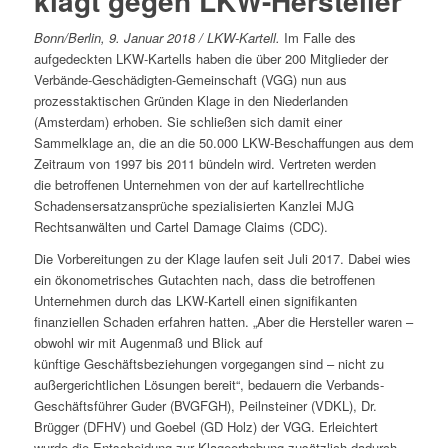
klagt gegen LKW-Hersteller
Bonn/Berlin, 9. Januar 2018 / LKW-Kartell.
Im Falle des
aufgedeckten LKW-Kartells haben die über 200 Mitglieder der
Verbände-Geschädigten-Gemeinschaft (VGG) nun aus
prozesstaktischen Gründen Klage in den Niederlanden
(Amsterdam) erhoben. Sie schließen sich damit einer
Sammelklage an, die an die 50.000 LKW-Beschaffungen aus dem
Zeitraum von 1997 bis 2011 bündeln wird. Vertreten werden
die betroffenen Unternehmen von der auf kartellrechtliche
Schadensersatzansprüche spezialisierten Kanzlei MJG
Rechtsanwälten und Cartel Damage Claims (CDC).
Die Vorbereitungen zu der Klage laufen seit Juli 2017. Dabei wies
ein ökonometrisches Gutachten nach, dass die betroffenen
Unternehmen durch das LKW-Kartell einen signifikanten
finanziellen Schaden erfahren hatten. „Aber die Hersteller waren –
obwohl wir mit Augenmaß und Blick auf
künftige Geschäftsbeziehungen vorgegangen sind – nicht zu
außergerichtlichen Lösungen bereit“, bedauern die Verbands-
Geschäftsführer Guder (BVGFGH), Peilnsteiner (VDKL), Dr.
Brügger (DFHV) und Goebel (GD Holz) der VGG. Erleichtert
wurde die Entscheidung zur Klageerhebung zusätzlich dadurch,